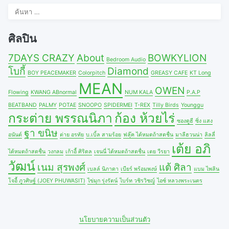
ค้นหา
สำหรับ:
ศิลปิน
7DAYS CRAZY
About
BOWKYLION
Bedroom Audio
โบกี้
Diamond
BOY PEACEMAKER
Colorpitch
GREASY CAFE
KT Long
MEAN
OWEN
Flowing
KWANG ABnormal
NUM KALA
P.A.P
BEATBAND
PALMY
POTAE
SNOOPO
SPIDERMEI
T-REX
Tilly Birds
Younggu
กระต่าย พรรณนิภา
ก้อง ห้วยไร่
ซองดูฮี
ซิ่ง แสง
ฐา ขนิษ
อนันต์
ต่าย อรทัย
บ.เบิ้ล สามร้อย
ฟลุ๊ค ได้หมดถ้าสดชื่น
มาลีฮวนน่า
ลิลลี่
เต้ย อภิ
ได้หมดถ้าสดชื่น
วงกลม
เก้าอี้ ศิริดล
เจนนี่ ได้หมดถ้าสดชื่น
เตย วีรยา
วัฒน์
เนม สุรพงศ์
แต้ ศิลา
เบลล์ นิภาดา
เบียร์ พร้อมพงษ์
แบม ไพลิน
โจอี้ ภูวศิษฐ์ (JOEY PHUWASIT)
ไข่มุก รุ่งรัตน์
ไบร์ท วชิรวิชญ์
ไอซ์ หลวงพระเนตร
นโยบายความเป็นส่วนตัว