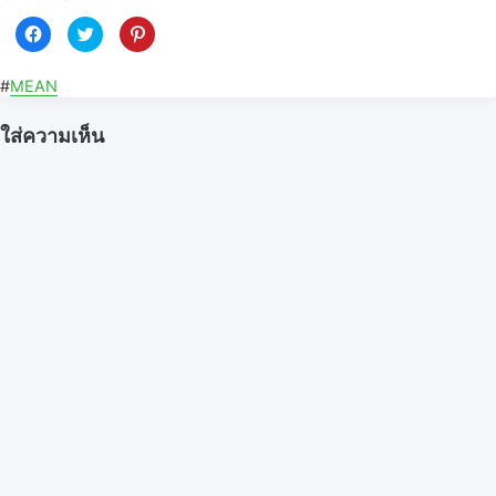
C
C
C
l
l
l
i
i
i
c
c
c
k
k
k
#
MEAN
t
t
t
o
o
o
s
s
s
ใส่ความเห็น
h
h
h
a
a
a
r
r
r
e
e
e
o
o
o
n
n
n
F
T
P
a
w
i
c
i
n
e
t
t
b
t
e
o
e
r
o
r
e
k
(
s
(
O
t
O
p
(
p
e
O
e
n
p
n
s
e
s
i
n
i
n
s
n
n
i
n
e
n
e
w
n
w
w
e
w
i
w
i
n
w
n
d
i