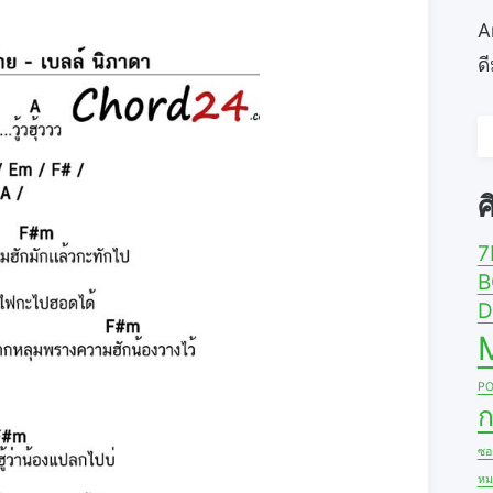
A
ด
ค
ส
ศ
7
B
D
PO
ก
ซอง
หม