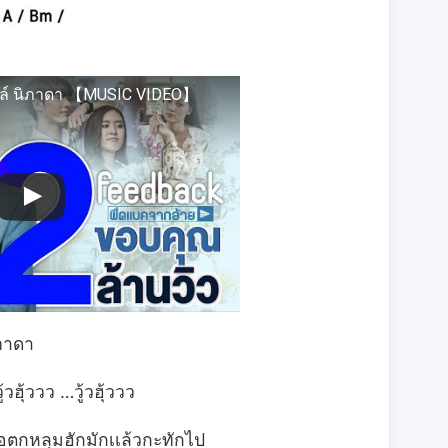
บลล์ นิภาดา 【MUSIC VIDEO】
ภาดา
้วฮุ้ววว …วู้วฮุ้ววว
พอตกหลุมฮักมักเเล้วกะทักไป