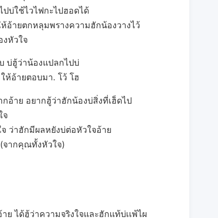
ักไปบ่ใช้ไวไฟกะไปฮอดได้
ให้อ้ายตกหลุมพรางความฮักน้องวางไว้
ของหัวใจ
บ บ่ฮู้ว่าน้องแปลกไปบ่
ให้อ้ายตอบมา. โว้ โฮ
าย อยากฮู้ว่าฮักน้องบ่สิ่งที่เฮ็ดไป
ใจ
ว่าฮักมีผลหยังบ่ต่อหัวใจอ้าย
 (จากคุณทั้งหัวใจ)
 ได้ฮู้ว่าความจริงใจและฮักแท้บ่เเพ้ไผ