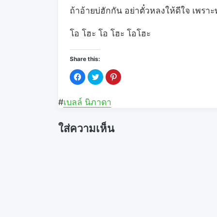
ถ้าอ้ายบ่ฮักกัน อย่าตั๋วหลงให้ดีใจ เพราะท
โอ โฮะ โอ โฮะ โอโฮะ
Share this:
C
C
C
l
l
l
i
i
i
c
c
c
k
k
k
#
เบลล์ นิภาดา
t
t
t
o
o
o
s
s
s
h
h
h
ใส่ความเห็น
a
a
a
r
r
r
e
e
e
o
o
o
n
n
n
F
T
P
a
w
i
c
i
n
e
t
t
b
t
e
o
e
r
o
r
e
k
(
s
(
O
t
O
p
(
p
e
O