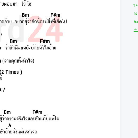
ได
พ
ศิ
พร