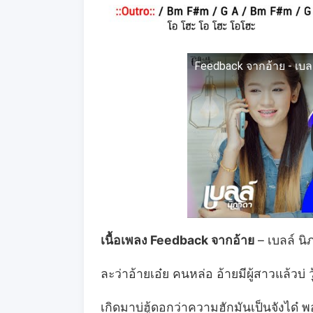
Feedback จากอ้าย - เ
เนื้อเพลง Feedback จากอ้าย
– เบลล์ นิ
ละว่าอ้ายเอ๋ย คนหล่อ อ้ายมีผู้สาวแล้วบ่ วู
เกิดมาบ่ฮู้ดอกว่าความฮักมันเป็นจังได๋ 