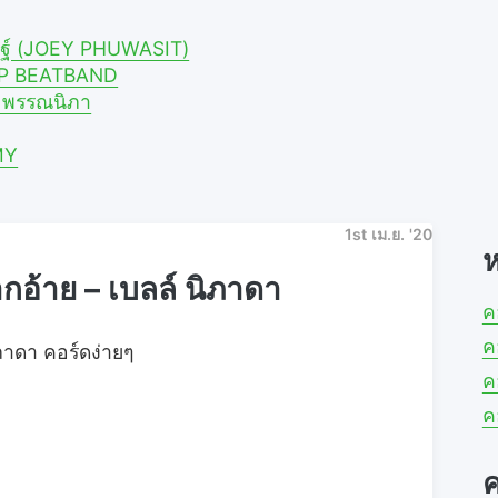
ศิษฐ์ (JOEY PHUWASIT)
A.P BEATBAND
าย พรรณนิภา
MY
1st เม.ย. '20
ห
อ้าย – เบลล์ นิภาดา
ค
ค
ภาดา คอร์ดง่ายๆ
ค
ค
ค