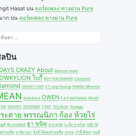
ngit Hasat
บน
คอร์ดเพลง ทางผ่าน Pure
ีมาก
บน
คอร์ดเพลง ทางผ่าน Pure
้นหา
ำหรับ:
ิลปิน
DAYS CRAZY
About
Bedroom Audio
OWKYLION โบกี้
BOY PEACEMAKER
Colorpitch
iamond
GREASY CAFE
KT Long Flowing
KWANG ABnormal
MEAN
OWEN
NUM KALA
P.A.P BEATBAND
PALMY
TAE
SNOOPO
SPIDERMEI
T-REX
Tilly Birds
Younggu
ระต่าย พรรณนิภา
ก้อง ห้วยไร่
ฐา ขนิษ
ดูฮี
ซิ่ง แสงอนันต์
ต่าย อรทัย
บ.เบิ้ล สามร้อย
ฟลุ๊ค ได้
ดถ้าสดชื่น
มาลีฮวนน่า
ลิลลี่ ได้หมดถ้าสดชื่น
วงกลม
เก้าอี้ ศิริดล
เจนนี่