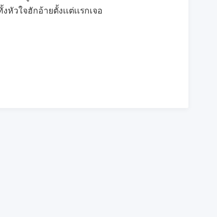
ั้งหัวใจฮักอ้ายตั้งเเต่เเรกเจอ