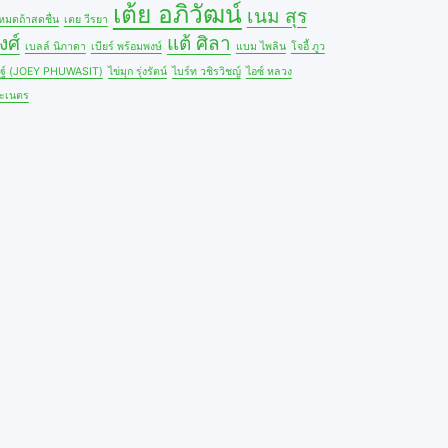
เต้ย อภิวัฒน์
เนม สุร
้หมดถ้าสดชื่น
เตย วีรยา
งศ์
แต้ ศิลา
เบลล์ นิภาดา
เบียร์ พร้อมพงษ์
แบม ไพลิน
โจอี้ ภูว
ษฐ์ (JOEY PHUWASIT)
ไข่มุก รุ่งรัตน์
ไบร์ท วชิรวิชญ์
ไอซ์ หลวง
ะเนตร