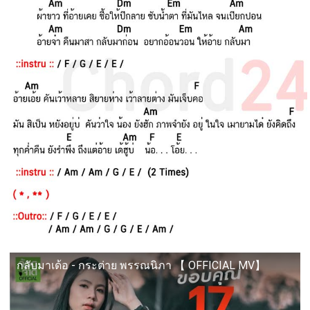
กลับมาเด้อ - กระต่าย พรรณนิภา 【 OFFICIAL MV】