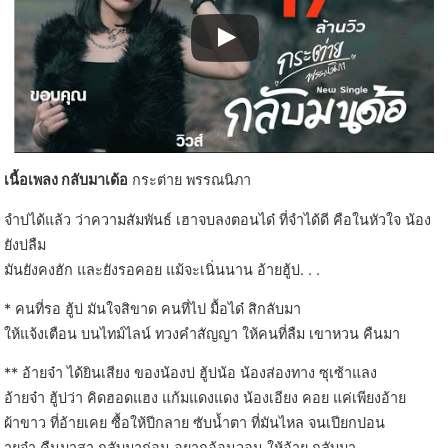
เนื้อเพลง กลับมาเด้อ
กระต่าย พรรณนิภา
จำบ่ได้แล้ว ว่าความสัมพันธ์ เฮาจบลงตอนได๋ ที่จำได้ดี คือในหัวใจ น้อง
ยังบ่ลืม
มันยังคงฮัก และยังรอคอย แม้จะเนิ่นนาน อ้ายฮู้บ่. . .
* คนที่รอ ฮู้บ่ มันใจสิขาด คนที่ไป มื้อได๋ สิกลับมา
ให้แจ้งเตือน บนไทม์ไลน์ ทวงคำสัญญา ให้คนที่ลืม เขาหวน คืนมา
** อ้ายจ๋า ได้ยินเสียง ของน้องบ่ ฮู้บ่น้อ น้องส่องทาง ซุเซ้าแลง
อ้ายจ๋า ฮู้บ่ว่า คิดฮอดแฮง แก้มแดงแดง น้องเอียง คอย แค่เพียงอ้าย
ผ้าขาว ที่อ้ายเคย ซื้อให้ปีกลาย ซับน้ำตา ที่มันไหล จนเปียกปอน
ายจ๋า คืนมาสา กลับมาก่อน อยากอ้อนวอน ให้อ้าย กลับมา