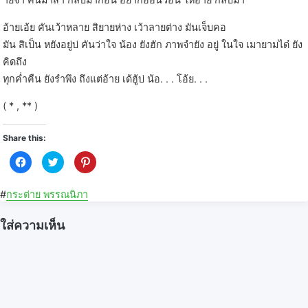
อ้ายเอ้ย คันเว้าหลาย สิยายห่าง เว้าลายต่าง มันเจ็บคอ
มัน สิเป็น หยังอยู่บ่ คันว่าใจ น้อง ยังฮัก ภาพจำยัง อยู่ ในใจ เมายามได๋ ยัง
คิดถึง
ทุกค่ำคืน ยังรำพึง ถึงแต่อ้าย เด้ฮู้บ่ น้อ. . . โอ้ย. . .
( * , ** )
Share this:
C
C
C
l
l
l
i
i
i
c
c
c
k
k
k
#
กระต่าย พรรณนิภา
t
t
t
o
o
o
s
s
s
ใส่ความเห็น
h
h
h
a
a
a
r
r
r
e
e
e
o
o
o
n
n
n
F
T
P
a
w
i
c
i
n
e
t
t