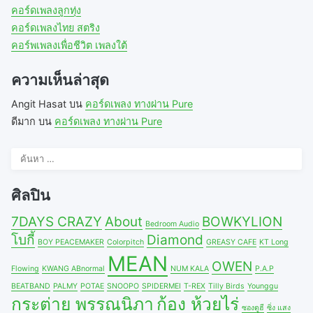
คอร์ดเพลงลูกทุ่ง
คอร์ดเพลงไทย สตริง
คอร์พเพลงเพื่อชีวิต เพลงใต้
ความเห็นล่าสุด
Angit Hasat
บน
คอร์ดเพลง ทางผ่าน Pure
ดีมาก
บน
คอร์ดเพลง ทางผ่าน Pure
ค้นหา
สำหรับ:
ศิลปิน
7DAYS CRAZY
About
BOWKYLION
Bedroom Audio
โบกี้
Diamond
BOY PEACEMAKER
Colorpitch
GREASY CAFE
KT Long
MEAN
OWEN
Flowing
KWANG ABnormal
NUM KALA
P.A.P
BEATBAND
PALMY
POTAE
SNOOPO
SPIDERMEI
T-REX
Tilly Birds
Younggu
กระต่าย พรรณนิภา
ก้อง ห้วยไร่
ซองดูฮี
ซิ่ง แสง