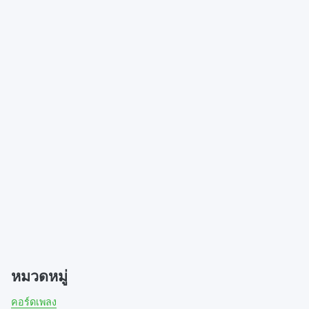
b
t
e
o
e
r
o
r
e
k
(
s
(
O
t
O
p
(
p
e
O
e
n
p
n
s
e
s
i
n
i
n
s
n
n
i
n
e
n
e
w
n
w
w
e
w
i
w
i
n
w
n
d
i
d
o
n
o
w
d
w
)
o
)
w
)
หมวดหมู่
คอร์ดเพลง