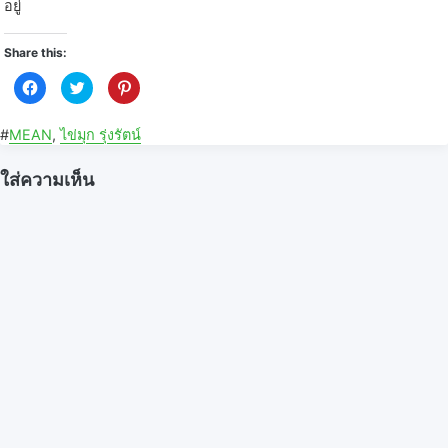
อยู่
Share this:
C
C
C
l
l
l
i
i
i
c
c
c
k
k
k
#
MEAN
,
ไข่มุก รุ่งรัตน์
t
t
t
o
o
o
s
s
s
ใส่ความเห็น
h
h
h
a
a
a
r
r
r
e
e
e
o
o
o
n
n
n
F
T
P
a
w
i
c
i
n
e
t
t
b
t
e
o
e
r
o
r
e
k
(
s
(
O
t
O
p
(
p
e
O
e
n
p
n
s
e
s
i
n
i
n
s
n
n
i
n
e
n