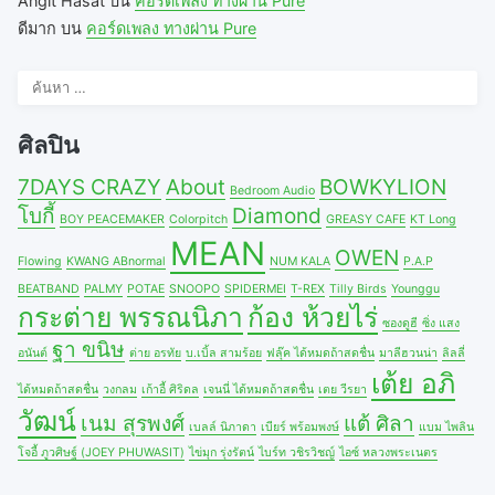
Angit Hasat
บน
คอร์ดเพลง ทางผ่าน Pure
ดีมาก
บน
คอร์ดเพลง ทางผ่าน Pure
ค้นหา
สำหรับ:
ศิลปิน
7DAYS CRAZY
About
BOWKYLION
Bedroom Audio
โบกี้
Diamond
BOY PEACEMAKER
Colorpitch
GREASY CAFE
KT Long
MEAN
OWEN
Flowing
KWANG ABnormal
NUM KALA
P.A.P
BEATBAND
PALMY
POTAE
SNOOPO
SPIDERMEI
T-REX
Tilly Birds
Younggu
กระต่าย พรรณนิภา
ก้อง ห้วยไร่
ซองดูฮี
ซิ่ง แสง
ฐา ขนิษ
อนันต์
ต่าย อรทัย
บ.เบิ้ล สามร้อย
ฟลุ๊ค ได้หมดถ้าสดชื่น
มาลีฮวนน่า
ลิลลี่
เต้ย อภิ
ได้หมดถ้าสดชื่น
วงกลม
เก้าอี้ ศิริดล
เจนนี่ ได้หมดถ้าสดชื่น
เตย วีรยา
วัฒน์
เนม สุรพงศ์
แต้ ศิลา
เบลล์ นิภาดา
เบียร์ พร้อมพงษ์
แบม ไพลิน
โจอี้ ภูวศิษฐ์ (JOEY PHUWASIT)
ไข่มุก รุ่งรัตน์
ไบร์ท วชิรวิชญ์
ไอซ์ หลวงพระเนตร