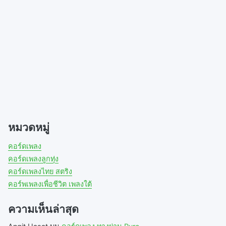
e
w
n
w
w
e
w
i
w
i
n
w
n
d
i
d
o
n
o
w
d
w
)
o
)
w
)
หมวดหมู่
คอร์ดเพลง
คอร์ดเพลงลูกทุ่ง
คอร์ดเพลงไทย สตริง
คอร์พเพลงเพื่อชีวิต เพลงใต้
ความเห็นล่าสุด