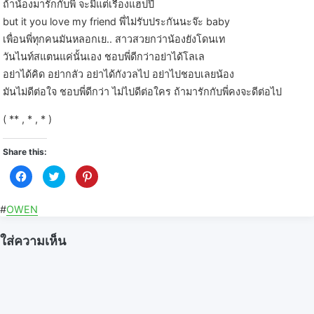
ถ้าน้องมารักกับพี่ จะมีแต่เรื่องแฮปปี้
but it you love my friend พี่ไม่รับประกันนะจ๊ะ baby
เพื่อนพี่ทุกคนมันหลอกเย.. สาวสวยกว่าน้องยังโดนเท
วันไนท์สแตนแค่นั้นเอง ชอบพี่ดีกว่าอย่าได้โลเล
อย่าได้คิด อย่ากลัว อย่าได้กังวลไป อย่าไปชอบเลยน้อง
มันไม่ดีต่อใจ ชอบพี่ดีกว่า ไม่ไปดีต่อใคร ถ้ามารักกับพี่คงจะดีต่อไป
( ** , * , * )
Share this:
C
C
C
l
l
l
i
i
i
c
c
c
k
k
k
#
OWEN
t
t
t
o
o
o
s
s
s
ใส่ความเห็น
h
h
h
a
a
a
r
r
r
e
e
e
o
o
o
n
n
n
F
T
P
a
w
i
c
i
n