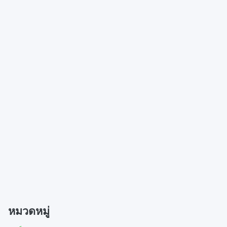
e
t
t
b
t
e
o
e
r
o
r
e
k
(
s
(
O
t
O
p
(
p
e
O
e
n
p
n
s
e
s
i
n
i
n
s
n
n
i
n
e
n
e
w
n
w
w
e
w
i
w
i
n
w
n
d
i
d
o
n
o
w
d
w
)
o
)
w
)
หมวดหมู่