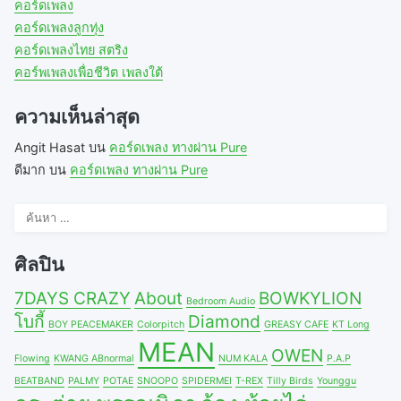
คอร์ดเพลง
คอร์ดเพลงลูกทุ่ง
คอร์ดเพลงไทย สตริง
คอร์พเพลงเพื่อชีวิต เพลงใต้
ความเห็นล่าสุด
Angit Hasat
บน
คอร์ดเพลง ทางผ่าน Pure
ดีมาก
บน
คอร์ดเพลง ทางผ่าน Pure
ค้นหา
สำหรับ:
ศิลปิน
7DAYS CRAZY
About
BOWKYLION
Bedroom Audio
โบกี้
Diamond
BOY PEACEMAKER
Colorpitch
GREASY CAFE
KT Long
MEAN
OWEN
Flowing
KWANG ABnormal
NUM KALA
P.A.P
BEATBAND
PALMY
POTAE
SNOOPO
SPIDERMEI
T-REX
Tilly Birds
Younggu