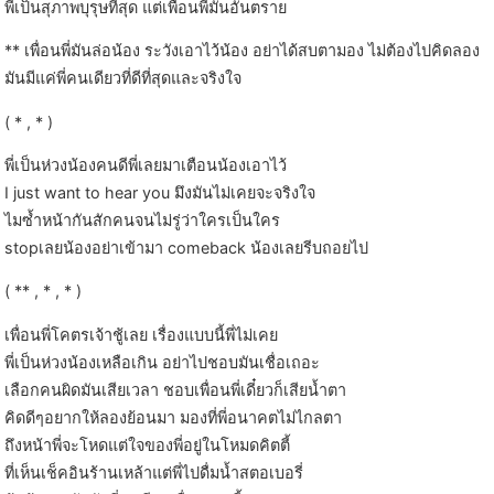
พี่เป็นสุภาพบุรุษที่สุด แต่เพื่อนพี่มันอันตราย
** เพื่อนพี่มันล่อน้อง ระวังเอาไว้น้อง อย่าได้สบตามอง ไม่ต้องไปคิดลอง
มันมีแค่พี่คนเดียวที่ดีที่สุดและจริงใจ
( * , * )
พี่เป็นห่วงน้องคนดีพี่เลยมาเตือนน้องเอาไว้
I just want to hear you มึงมันไม่เคยจะจริงใจ
ไมซ้ำหน้ากันสักคนจนไม่รู่ว่าใครเป็นใคร
stopเลยน้องอย่าเข้ามา comeback น้องเลยรีบถอยไป
( ** , * , * )
เพื่อนพี่โคตรเจ้าชู้เลย เรื่องแบบนี้พี่ไม่เคย
พี่เป็นห่วงน้องเหลือเกิน อย่าไปชอบมันเชื่อเถอะ
เลือกคนผิดมันเสียเวลา ชอบเพื่อนพี่เดี๋ยวก็เสียน้ำตา
คิดดีๆอยากให้ลองย้อนมา มองที่พี่อนาคตไม่ไกลตา
ถึงหน้าพี่จะโหดแต่ใจของพี่อยู่ในโหมดคิตตี้
ที่เห็นเช็คอินร้านเหล้าแต่พี่ไปดื่มน้ำสตอเบอรี่