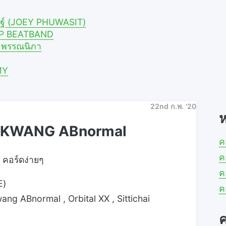
ศิษฐ์ (JOEY PHUWASIT)
A.P BEATBAND
าย พรรณนิภา
MY
22nd ก.พ. '20
ห
์ – KWANG ABnormal
ค
ค
คอร์ดง่ายๆ
ค
E)
ค
wang ABnormal , Orbital XX , Sittichai
ค