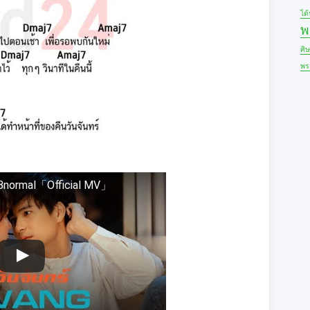
ได
พ
ศิ
พร
ABnormal「Official MV」