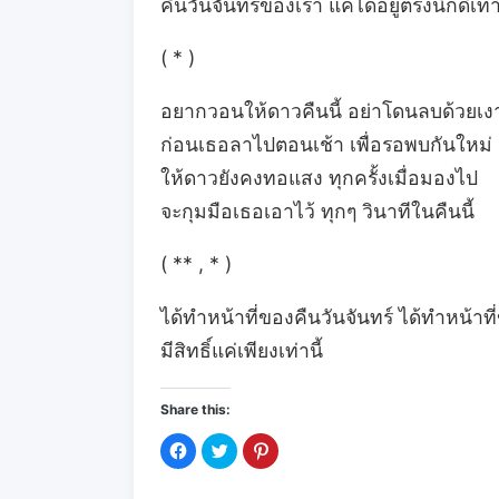
คืนวันจันทร์ของเรา แค่ได้อยู่ตรงนี้ก็ดีเท่
( * )
อยากวอนให้ดาวคืนนี้ อย่าโดนลบด้วยเง
ก่อนเธอลาไปตอนเช้า เพื่อรอพบกันใหม่
ให้ดาวยังคงทอแสง ทุกครั้งเมื่อมองไป
จะกุมมือเธอเอาไว้ ทุกๆ วินาทีในคืนนี้
( ** , * )
ได้ทำหน้าที่ของคืนวันจันทร์ ได้ทำหน้าที
มีสิทธิ์แค่เพียงเท่านี้
Share this:
C
C
C
l
l
l
i
i
i
c
c
c