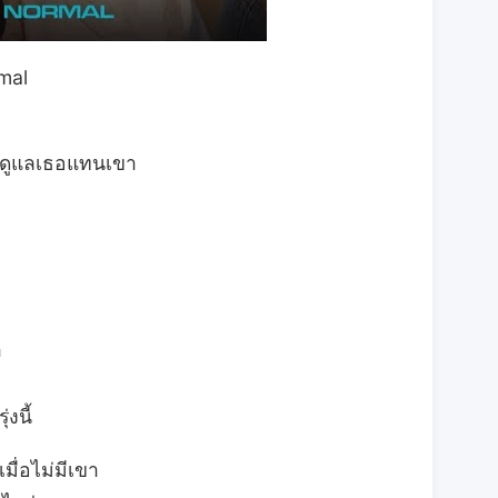
mal
จะดูแลเธอแทนเขา
า
งนี้
ื่อไม่มีเขา