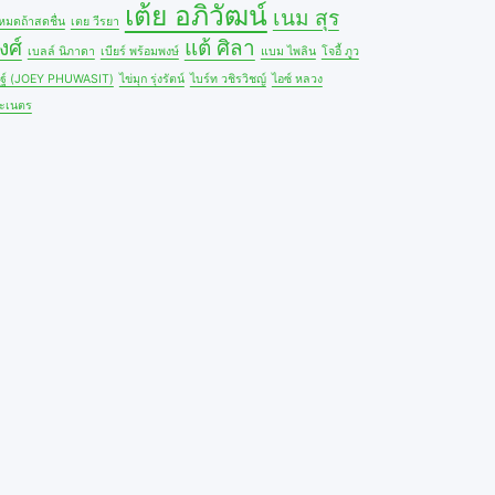
เต้ย อภิวัฒน์
เนม สุร
้หมดถ้าสดชื่น
เตย วีรยา
งศ์
แต้ ศิลา
เบลล์ นิภาดา
เบียร์ พร้อมพงษ์
แบม ไพลิน
โจอี้ ภูว
ษฐ์ (JOEY PHUWASIT)
ไข่มุก รุ่งรัตน์
ไบร์ท วชิรวิชญ์
ไอซ์ หลวง
ะเนตร