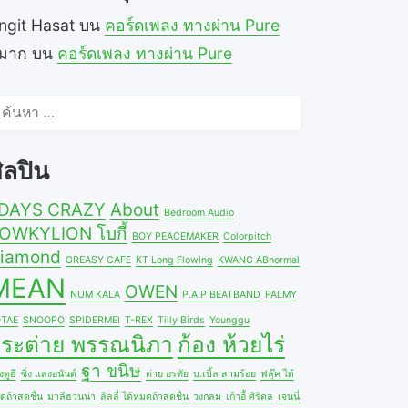
ngit Hasat
บน
คอร์ดเพลง ทางผ่าน Pure
ีมาก
บน
คอร์ดเพลง ทางผ่าน Pure
้นหา
ำหรับ:
ิลปิน
DAYS CRAZY
About
Bedroom Audio
OWKYLION โบกี้
BOY PEACEMAKER
Colorpitch
iamond
GREASY CAFE
KT Long Flowing
KWANG ABnormal
MEAN
OWEN
NUM KALA
P.A.P BEATBAND
PALMY
TAE
SNOOPO
SPIDERMEI
T-REX
Tilly Birds
Younggu
ระต่าย พรรณนิภา
ก้อง ห้วยไร่
ฐา ขนิษ
ดูฮี
ซิ่ง แสงอนันต์
ต่าย อรทัย
บ.เบิ้ล สามร้อย
ฟลุ๊ค ได้
ดถ้าสดชื่น
มาลีฮวนน่า
ลิลลี่ ได้หมดถ้าสดชื่น
วงกลม
เก้าอี้ ศิริดล
เจนนี่