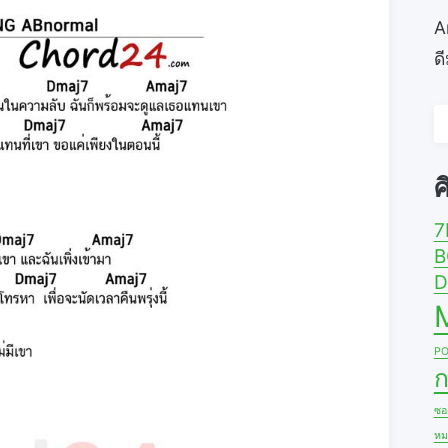
A
ด
ค
ส
ศ
7
B
D
PO
ก
ซอง
หม