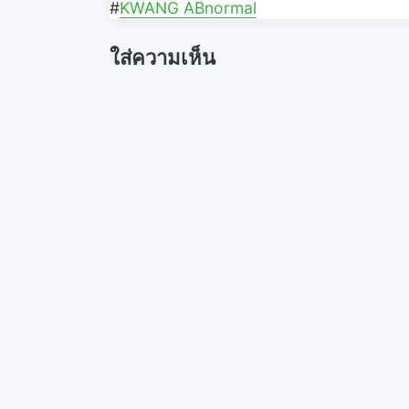
k
k
k
#
KWANG ABnormal
t
t
t
o
o
o
s
s
s
h
h
h
ใส่ความเห็น
a
a
a
r
r
r
e
e
e
o
o
o
n
n
n
F
T
P
a
w
i
c
i
n
e
t
t
b
t
e
o
e
r
o
r
e
k
(
s
(
O
t
O
p
(
p
e
O
e
n
p
n
s
e
s
i
n
i
n
s
n
n
i
n
e
n
e
w
n
w
w
e
w
i
w
i
n
w
n
d
i
d
o
n
o
w
d
w
)
o
)
w
)