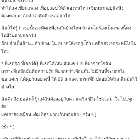
ฉันไม่อาจโทรไป
ทำได้แค่เขียน.เพลง เพื่อปลอบให้ตัวเองทนไหว เขียนยากอยู่นิดนึง
ต้องคอยมาตัดคำว่าคิดถึงเธอออกไป
ฉันก็ไม่รู้ว่าเธอนั้นจะคิดเหมือนกันบ้างไหม ถ้าฉันไม่ร้องเป็นเพลงนี้คง
ไม่มีวันถามออกไป
ถ้อยคำเป็นล้าน…คำ ข้าง..ใน อยากให้เธอรู..้ตัว แต่ก็กลัวเธอจะหนีไปไม่
ไหว
* ที่เธอรัก ที่เธอได้รู้ ที่เธอได้เห็น มันแค่ 1 % ที่มาจากใจฉัน
เพราะที่เหลือมันคือความรัก ที่มากกว่าเพื่อนกัน ไม่มีวันที่จะบอกไป
ขอ แค่เราได้คุยกันอย่างนี้ ให้ 99 ส่วนความรักที่มี ปล่อยให้ฉันกลืนมันไว้
ข้างใน
ฉันคิดถึงเธอฉันก็รู้ แค่ฉันต้องอยู่กับความจริง ชีวิตใช่จะสม..ใจ ไป..ทุก
สิ่ง
แค่เรายังเหมือน.เดิม ก็สุขมากเกินพอแล้ว ( จริง ๆ )
(ซ้ำ * )
แม้บางทีมีปวดร้าวบ้าง ระหว่างทางอาจมีเสียใจ แค่ได้คุยได้พบบวกลบ