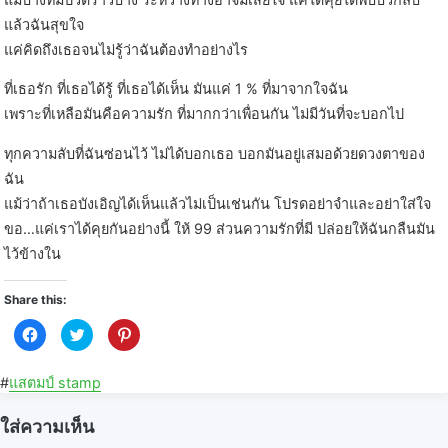
แล้วฉันสุขใจ
แค่คิดถึงเธอจนไม่รู้ว่าฉันต้องทำอย่างไร
ที่เธอรัก ที่เธอได้รู้ ที่เธอได้เห็น มันแค่ 1 % ที่มาจากใจฉัน
เพราะที่เหลือมันคือความรัก ที่มากกว่าเพื่อนกัน ไม่มีวันที่จะบอกไป
ทุกความลับที่ฉันซ่อนไว้ ไม่ได้บอกเธอ บอกมันอยู่เสมอด้วยดวงตาของ
ฉัน
แม้ว่าถ้าเธอบังเอิญได้เห็นแล้วไม่เป็นเช่นกัน โปรดอย่าจำและอย่าใส่ใจ
ขอ…แค่เราได้คุยกันอย่างนี้ ให้ 99 ส่วนความรักที่มี ปล่อยให้ฉันกลืนมัน
ไว้ข้างใน
Share this:
C
C
C
l
l
l
i
i
i
c
c
c
k
k
k
#
แสตมป์ stamp
t
t
t
o
o
o
s
s
s
ใส่ความเห็น
h
h
h
a
a
a