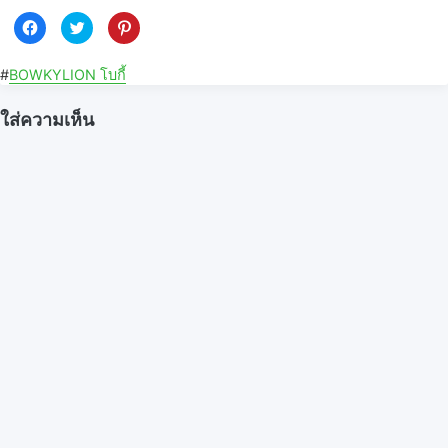
C
C
C
l
l
l
i
i
i
c
c
c
k
k
k
#
BOWKYLION โบกี้
t
t
t
o
o
o
s
s
s
ใส่ความเห็น
h
h
h
a
a
a
r
r
r
e
e
e
o
o
o
n
n
n
F
T
P
a
w
i
c
i
n
e
t
t
b
t
e
o
e
r
o
r
e
k
(
s
(
O
t
O
p
(
p
e
O
e
n
p
n
s
e
s
i
n
i
n
s
n
n
i
n
e
n
e
w
n
w
w
e
w
i
w
i
n
w
n
d
i