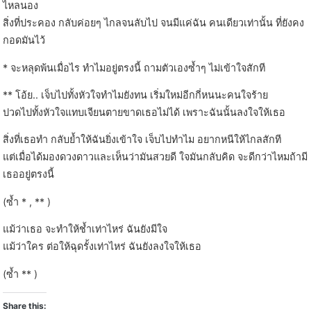
ไหลนอง
สิ่งที่ประคอง กลับค่อยๆ ไกลจนลับไป จนมีแค่ฉัน คนเดียวเท่านั้น ที่ยังคง
กอดมันไว้
* จะหลุดพ้นเมื่อไร ทำไมอยู่ตรงนี้ ถามตัวเองซ้ำๆ ไม่เข้าใจสักที
** โอ้ย.. เจ็บไปทั้งหัวใจทำไมยังทน เริ่มใหม่อีกกี่หนนะคนใจร้าย
ปวดไปทั้งหัวใจแทบเจียนตายขาดเธอไม่ได้ เพราะฉันนั้นลงใจให้เธอ
สิ่งที่เธอทำ กลับย้ำให้ฉันยิ่งเข้าใจ เจ็บไปทำไม อยากหนีให้ไกลสักที
แต่เมื่อได้มองดวงดาวและเห็นว่ามันสวยดี ใจมันกลับคิด จะดีกว่าไหมถ้ามี
เธออยู่ตรงนี้
(ซ้ำ * , ** )
แม้ว่าเธอ จะทำให้ช้ำเท่าไหร่ ฉันยังมีใจ
แม้ว่าใคร ต่อให้ฉุดรั้งเท่าไหร่ ฉันยังลงใจให้เธอ
(ซ้ำ ** )
Share this: