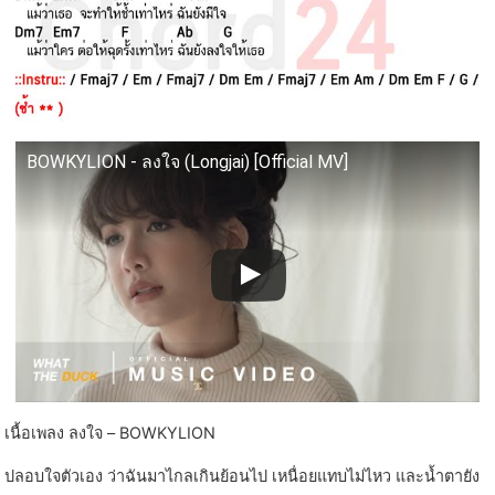
BOWKYLION - ลงใจ (Longjai) [Official MV]
เนื้อเพลง ลงใจ – BOWKYLION
ปลอบใจตัวเอง ว่าฉันมาไกลเกินย้อนไป เหนื่อยแทบไม่ไหว และน้ำตายัง