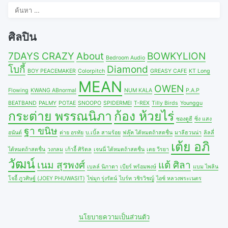
ค้นหา
สำหรับ:
ศิลปิน
7DAYS CRAZY
About
BOWKYLION
Bedroom Audio
โบกี้
Diamond
BOY PEACEMAKER
Colorpitch
GREASY CAFE
KT Long
MEAN
OWEN
Flowing
KWANG ABnormal
NUM KALA
P.A.P
BEATBAND
PALMY
POTAE
SNOOPO
SPIDERMEI
T-REX
Tilly Birds
Younggu
กระต่าย พรรณนิภา
ก้อง ห้วยไร่
ซองดูฮี
ซิ่ง แสง
ฐา ขนิษ
อนันต์
ต่าย อรทัย
บ.เบิ้ล สามร้อย
ฟลุ๊ค ได้หมดถ้าสดชื่น
มาลีฮวนน่า
ลิลลี่
เต้ย อภิ
ได้หมดถ้าสดชื่น
วงกลม
เก้าอี้ ศิริดล
เจนนี่ ได้หมดถ้าสดชื่น
เตย วีรยา
วัฒน์
เนม สุรพงศ์
แต้ ศิลา
เบลล์ นิภาดา
เบียร์ พร้อมพงษ์
แบม ไพลิน
โจอี้ ภูวศิษฐ์ (JOEY PHUWASIT)
ไข่มุก รุ่งรัตน์
ไบร์ท วชิรวิชญ์
ไอซ์ หลวงพระเนตร
นโยบายความเป็นส่วนตัว