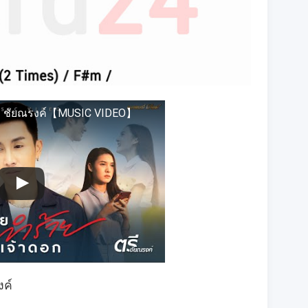
 ตรี ชัยณรงค์【MUSIC VIDEO】
งค์