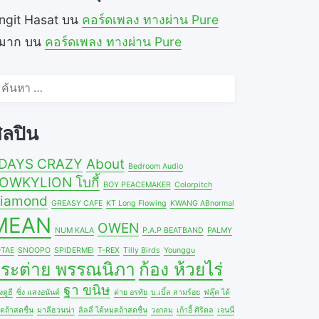
ngit Hasat
บน
คอร์ดเพลง ทางผ่าน Pure
ีมาก
บน
คอร์ดเพลง ทางผ่าน Pure
้นหา
ำหรับ:
ิลปิน
DAYS CRAZY
About
Bedroom Audio
OWKYLION โบกี้
BOY PEACEMAKER
Colorpitch
iamond
GREASY CAFE
KT Long Flowing
KWANG ABnormal
MEAN
OWEN
NUM KALA
P.A.P BEATBAND
PALMY
TAE
SNOOPO
SPIDERMEI
T-REX
Tilly Birds
Younggu
ระต่าย พรรณนิภา
ก้อง ห้วยไร่
ฐา ขนิษ
ดูฮี
ซิ่ง แสงอนันต์
ต่าย อรทัย
บ.เบิ้ล สามร้อย
ฟลุ๊ค ได้
ดถ้าสดชื่น
มาลีฮวนน่า
ลิลลี่ ได้หมดถ้าสดชื่น
วงกลม
เก้าอี้ ศิริดล
เจนนี่