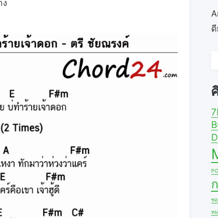
าง
A
ด
ค
ส
ศ
7
B
D
PO
ก
ซอง
หม