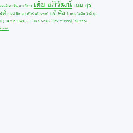
เต้ย อภิวัฒน์
เนม สุร
้หมดถ้าสดชื่น
เตย วีรยา
งศ์
แต้ ศิลา
เบลล์ นิภาดา
เบียร์ พร้อมพงษ์
แบม ไพลิน
โจอี้ ภูว
ษฐ์ (JOEY PHUWASIT)
ไข่มุก รุ่งรัตน์
ไบร์ท วชิรวิชญ์
ไอซ์ หลวง
ะเนตร