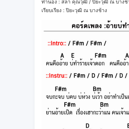
ทำนอง : สลา คุณวุฒิ / ปิยะวุฒิ ณ บางช้
เรียบเรียง : ปิยะวุฒิ ณ บางช้าง