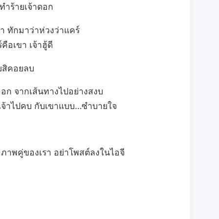
่ทำร้ายเจ้าดอก
า ทักมาว่าห่วงว่าแคร์
ือเขา เจ้าฮู้ดี
ายสิคอยลบ
นออก จากเส้นทางไปอย่างสงบ
ชิญเจ้าไปคบ กับเขาแบบ…ซำบายใจ
า ภาพคู่ของเรา อย่าโพสต์ลงในไอจี