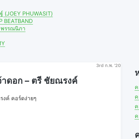
ศิษฐ์ (JOEY PHUWASIT)
A.P BEATBAND
าย พรรณนิภา
MY
3rd ก.พ. '20
ห
้าดอก – ตรี ชัยณรงค์
ค
ค
รงค์ คอร์ดง่ายๆ
ค
ค
ค