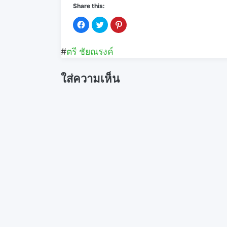
Share this:
C
C
C
l
l
l
i
i
i
c
c
c
k
k
k
#
ตรี ชัยณรงค์
t
t
t
o
o
o
s
s
s
h
h
h
ใส่ความเห็น
a
a
a
r
r
r
e
e
e
o
o
o
n
n
n
F
T
P
a
w
i
c
i
n
e
t
t
b
t
e
o
e
r
o
r
e
k
(
s
(
O
t
O
p
(
p
e
O
e
n
p
n
s
e
s
i
n
i
n
s
n
n
i
n
e
n
e
w
n
w
w
e
w
i
w