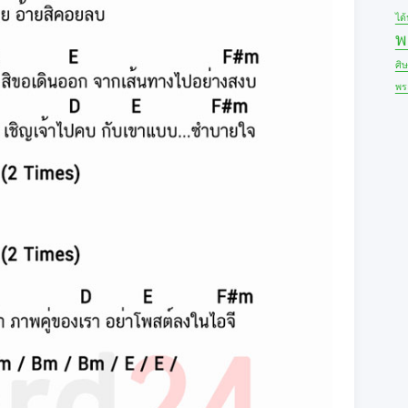
ได
พ
ศิ
พร