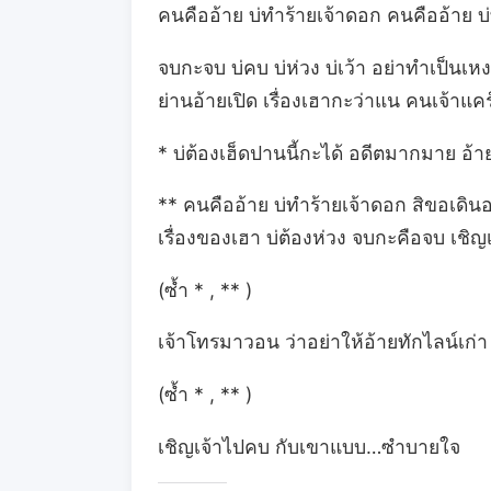
คนคืออ้าย บ่ทำร้ายเจ้าดอก คนคืออ้าย บ
จบกะจบ บ่คบ บ่ห่วง บ่เว้า อย่าทำเป็นเหง
ย่านอ้ายเปิด เรื่องเฮากะว่าแน คนเจ้าแคร์ค
* บ่ต้องเฮ็ดปานนี้กะได้ อดีตมากมาย อ้
** คนคืออ้าย บ่ทำร้ายเจ้าดอก สิขอเดิ
เรื่องของเฮา บ่ต้องห่วง จบกะคือจบ เ
(ซ้ำ * , ** )
เจ้าโทรมาวอน ว่าอย่าให้อ้ายทักไลน์เก่
(ซ้ำ * , ** )
เชิญเจ้าไปคบ กับเขาแบบ…ซำบายใจ