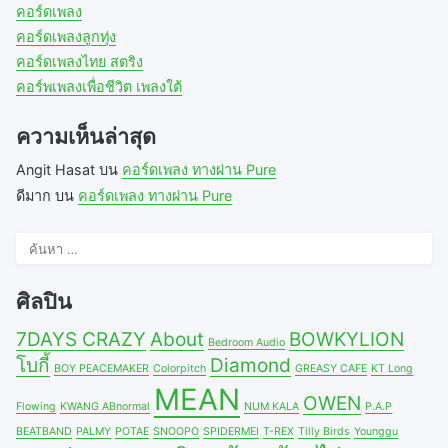
คอร์ดเพลง
คอร์ดเพลงลูกทุ่ง
คอร์ดเพลงไทย สตริง
คอร์พเพลงเพื่อชีวิต เพลงใต้
ความเห็นล่าสุด
Angit Hasat
บน
คอร์ดเพลง ทางผ่าน Pure
ดีมาก
บน
คอร์ดเพลง ทางผ่าน Pure
ค้นหา
สำหรับ:
ศิลปิน
7DAYS CRAZY
About
BOWKYLION
Bedroom Audio
โบกี้
Diamond
BOY PEACEMAKER
Colorpitch
GREASY CAFE
KT Long
MEAN
OWEN
Flowing
KWANG ABnormal
NUM KALA
P.A.P
BEATBAND
PALMY
POTAE
SNOOPO
SPIDERMEI
T-REX
Tilly Birds
Younggu