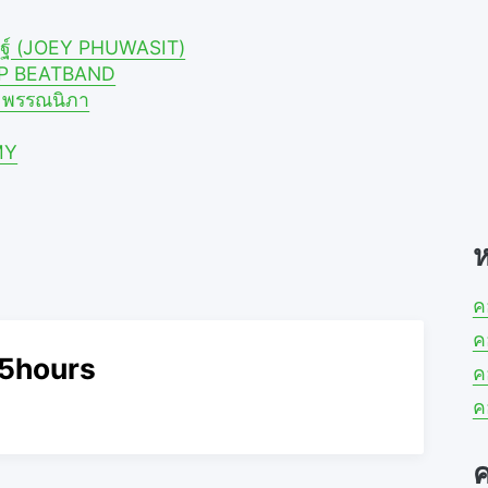
ศิษฐ์ (JOEY PHUWASIT)
A.P BEATBAND
าย พรรณนิภา
MY
ห
ค
ค
 25hours
ค
ค
ค