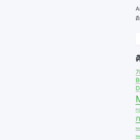
A
ด
ค
ส
ศ
7
B
D
PO
ก
ซอง
หม