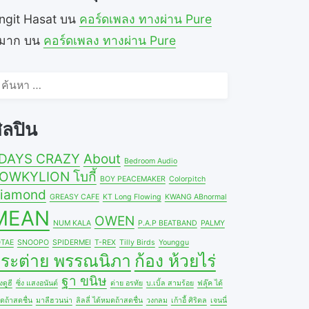
ngit Hasat
บน
คอร์ดเพลง ทางผ่าน Pure
ีมาก
บน
คอร์ดเพลง ทางผ่าน Pure
้นหา
ำหรับ:
ิลปิน
DAYS CRAZY
About
Bedroom Audio
OWKYLION โบกี้
BOY PEACEMAKER
Colorpitch
iamond
GREASY CAFE
KT Long Flowing
KWANG ABnormal
MEAN
OWEN
NUM KALA
P.A.P BEATBAND
PALMY
TAE
SNOOPO
SPIDERMEI
T-REX
Tilly Birds
Younggu
ระต่าย พรรณนิภา
ก้อง ห้วยไร่
ฐา ขนิษ
ดูฮี
ซิ่ง แสงอนันต์
ต่าย อรทัย
บ.เบิ้ล สามร้อย
ฟลุ๊ค ได้
ดถ้าสดชื่น
มาลีฮวนน่า
ลิลลี่ ได้หมดถ้าสดชื่น
วงกลม
เก้าอี้ ศิริดล
เจนนี่