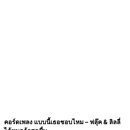
คอร์ดเพลง แบบนี้เธอชอบไหม – ฟลุ๊ค & ลิลลี่