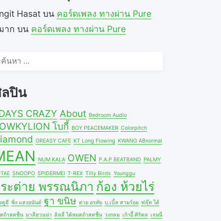
ngit Hasat
บน
คอร์ดเพลง ทางผ่าน Pure
ีมาก
บน
คอร์ดเพลง ทางผ่าน Pure
้นหา
ำหรับ:
ิลปิน
DAYS CRAZY
About
Bedroom Audio
OWKYLION โบกี้
BOY PEACEMAKER
Colorpitch
iamond
GREASY CAFE
KT Long Flowing
KWANG ABnormal
MEAN
OWEN
NUM KALA
P.A.P BEATBAND
PALMY
TAE
SNOOPO
SPIDERMEI
T-REX
Tilly Birds
Younggu
ระต่าย พรรณนิภา
ก้อง ห้วยไร่
ฐา ขนิษ
ดูฮี
ซิ่ง แสงอนันต์
ต่าย อรทัย
บ.เบิ้ล สามร้อย
ฟลุ๊ค ได้
ดถ้าสดชื่น
มาลีฮวนน่า
ลิลลี่ ได้หมดถ้าสดชื่น
วงกลม
เก้าอี้ ศิริดล
เจนนี่