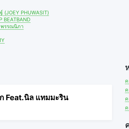
ศิษฐ์ (JOEY PHUWASIT)
A.P BEATBAND
าย พรรณนิภา
MY
ห
ค
ค
ค้ก Feat.นิล แทมมะริน
ค
ค
ค