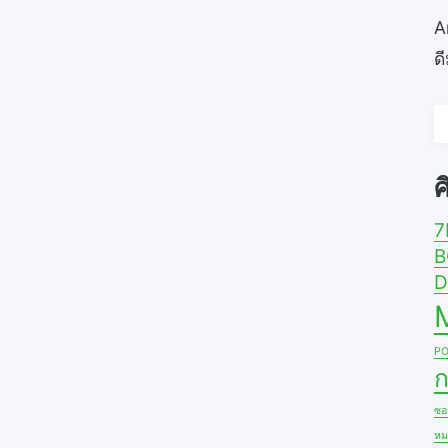
A
ด
ค
ส
ศ
7
B
D
PO
ก
ซอง
หม